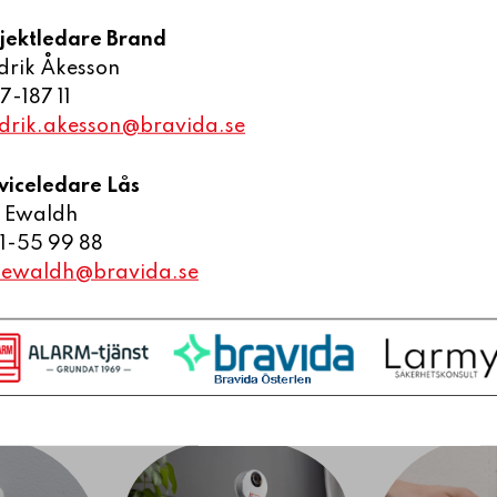
jektledare
Brand
drik Åkesson
7-187 11
edrik.akesson@bravida.se
viceledare Lås
Ta reda på mer om våra tjänster
 Ewaldh
1-55 99 88
dardlösningar och avancerade system för olika larm-
.ewaldh@bravida.se
 våra produkter och tjänster. Du kan även kontakta 
GA HEM
FÖRETAGSTJÄNSTER
ÖVRIGA TJÄN