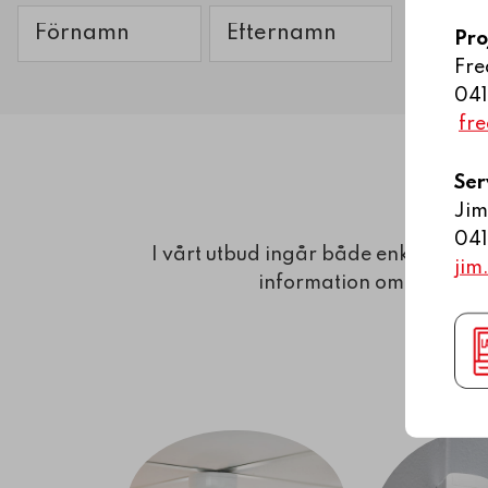
Namn
E-
Pro
post
Fre
Förnamn
Efternamn
041
fr
Ser
Jim
041
I vårt utbud ingår både enkla stan
jim
information om några av
TRYG