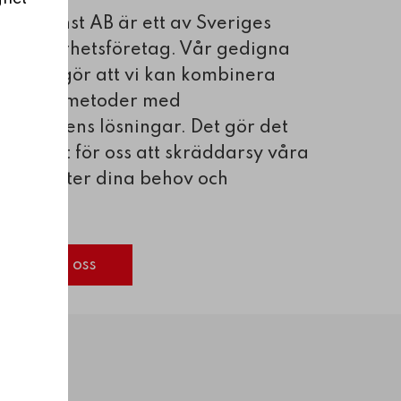
M-tjänst AB är ett av Sveriges
ta säkerhetsföretag. Vår gedigna
renhet gör att vi kan kombinera
rövade metoder med
ondagens lösningar. Det gör det
 möjligt för oss att skräddarsy våra
ingar efter dina behov och
kemål.
Kontakta oss