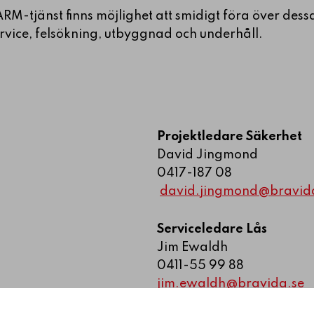
M-tjänst finns möjlighet att smidigt föra över dessa
rvice, felsökning, utbyggnad och underhåll.
Projektledare Säkerhet
David Jingmond
0417-187 08
david.jingmond@bravid
Serviceledare Lås
Jim Ewaldh
0411-55 99 88
jim.ewaldh@bravida.se