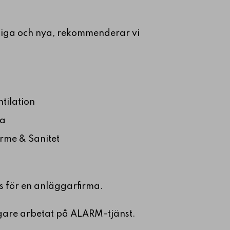
ntliga och nya, rekommenderar vi
tilation
la
rme & Sanitet
vs för en anläggarfirma.
gare arbetat på ALARM-tjänst.