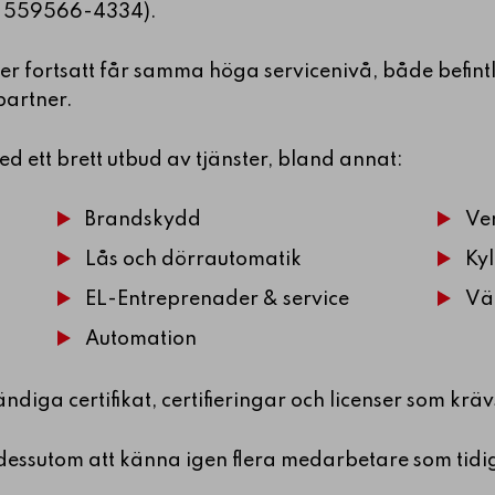
r 559566-4334).
nder fortsatt får samma höga servicenivå, både befi
artner.
d ett brett utbud av tjänster, bland annat:
Brandskydd
Ven
Lås och dörrautomatik
Ky
EL-Entreprenader & service
Vä
Automation
diga certifikat, certifieringar och licenser som krä
essutom att känna igen flera medarbetare som tidi