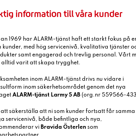
ktig information till våra kunder
an 1969 har ALARM-tjänst haft ett starkt fokus på e
 kunder, med hög servicenivå, kvalitativa tjänster o
dukter samt engagerad och trevlig personal. Vårt 
2G och 3G stäng
 alltid varit att skapa trygghet.
2G och 3G-näten håller 
ksamheten inom ALARM-tjänst drivs nu vidare i
operatörerna och i Sver
sultform inom säkerhetsområdet genom det nya
under 2023.
aget
ALARM-tjänst Larmy 5 AB
(org.nr 559566-433
L
 att säkerställa att ni som kunder fortsatt får samma
a servicenivå, både befintliga och nya,
ommenderar vi
Bravida Österlen
som
arbetspartner.