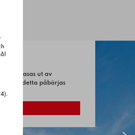
r
ch
mål
ning
på att fasas ut av
ige ska detta påbörjas
4).
äs mer