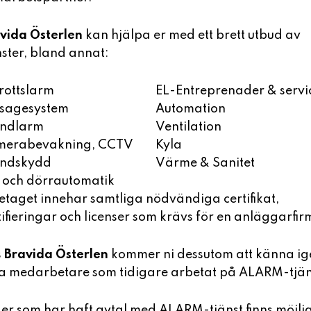
vida Österlen
kan hjälpa er med ett brett utbud av
nster, bland annat:
rottslarm
EL-Entreprenader & servi
sagesystem
Automation
andlarm
Ventilation
merabevakning, CCTV
Kyla
andskydd
Värme & Sanitet
 och dörrautomatik
etaget innehar samtliga nödvändiga certifikat,
tifieringar och licenser som krävs för en anläggarfir
Vi använder cookies
Vår webbplats använder cookies för att ge dig en
s
Bravida Österlen
kommer ni dessutom att känna ig
bättre användarupplevelse. Du samtycker till
ALA
ra medarbetare som tidigare arbetat på ALARM-tjän
detta genom att trycka på "Godkänn cookies". Du
kan även ändra dina inställningar och endast
sed
godkänna visa cookies.
 er som har haft avtal med ALARM-tjänst finns möjli