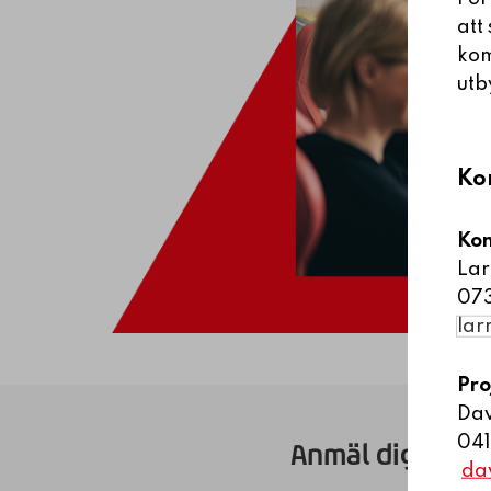
att
kom
utb
Ko
Kon
Lar
07
lar
Pro
Da
041
Anmäl dig till v
da