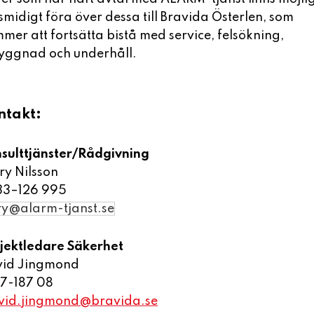
Inställningar
Godkänn cookies
 smidigt föra över dessa till Bravida Österlen, som
ALAR
mer att fortsätta bistå med service, felsökning,
älds
yggnad och underhåll.
erfa
bep
morg
ntakt:
även
lösn
sulttjänster/Rådgivning
öns
ry Nilsson
33–126 995
ry@alarm-tjanst.se
jektledare Säkerhet
vid Jingmond
7-187 08
årt nyhetsbrev
vid.jingmond@bravida.se