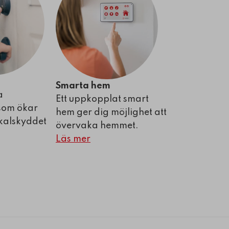
Smarta hem
a
Ett uppkopplat smart
som ökar
hem ger dig möjlighet att
skalskyddet
övervaka hemmet.
Läs mer