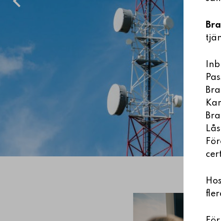
Bra
tjä
Inb
Pas
Br
Ka
Br
Lås
För
cer
Ho
fle
För