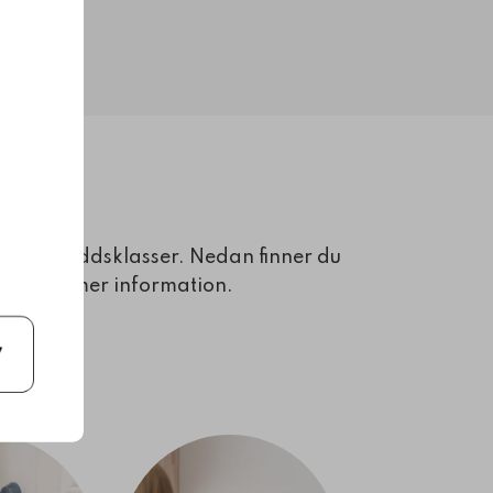
 och skyddsklasser. Nedan finner du
oss för mer information.
STER