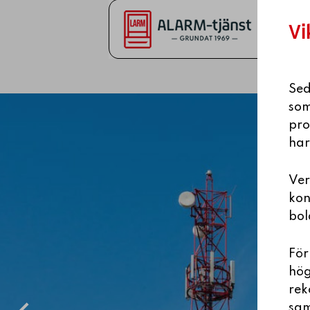
Vi
Sed
som
pro
har
Ver
kon
bol
För
hög
rek
sam