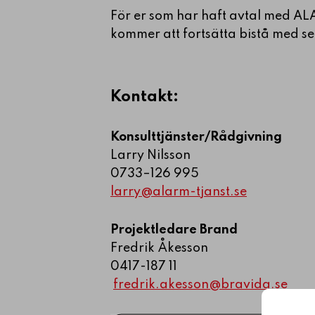
För er som har haft avtal med ALAR
kommer att fortsätta bistå med se
Kontakt:
Konsulttjänster/Rådgivning
Larry Nilsson
0733–126 995
larry@alarm-tjanst.se
Projektledare
Brand
Fredrik Åkesson
0417-187 11
fredrik.akesson@bravida.se