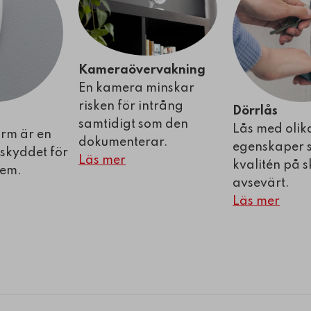
Kameraövervakning
En kamera minskar
risken för intrång
Dörrlås
m
samtidigt som den
Lås med olik
arm är en
dokumenterar.
egenskaper 
 skyddet för
Läs mer
kvalitén på 
hem.
avsevärt.
Läs mer