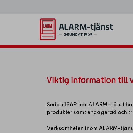
Hoppa
Hoppa
till
till
huvudnavigering
huvudinnehåll
ALARM-
Säkerhet
tjänst
för
familj
&
företag
Viktig information till
Sedan 1969 har ALARM-tjänst haft 
produkter samt engagerad och trev
Verksamheten inom ALARM-tjänst 