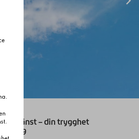
ce
ma.
en
RM-tjänst – din trygghet
st.
an 1969
ghet