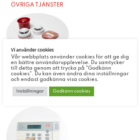
ÖVRIGA TJÄNSTER
Vi använder cookies
Vår webbplats använder cookies för att ge dig
Brandlarm
en bättre användarupplevelse. Du samtycker
till detta genom att trycka på "Godkänn
Få en säkrare och tryggare arbetsplats dygnet
cookies". Du kan även ändra dina inställningar
runt med någon av våra lösningar inom
och endast godkänna visa cookies.
brandlarm.
Inställningar
Godkänn cookies
läs mer