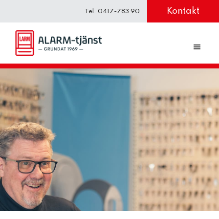
Hoppa
Hoppa
Kontakt
Tel. 0417-783 90
till
till
huvudnavigering
huvudinnehåll
ALARM-
Säkerhet
tjänst
för
familj
&
företag